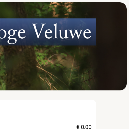
oge Veluwe
€ 0,00