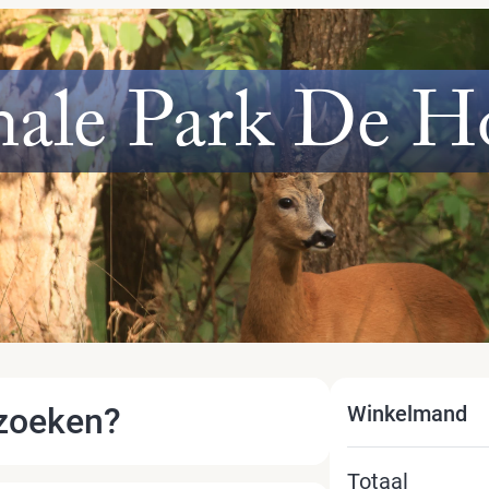
nale Park De H
ezoeken?
Winkelmand
Totaal