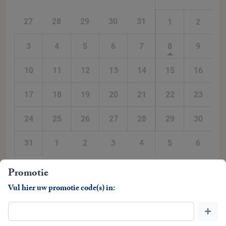
27
28
29
30
31
1
2
3
4
5
6
7
8
9
10
11
12
13
14
15
16
17
18
19
20
21
22
23
24
25
26
27
28
29
30
31
1
2
3
4
5
6
Promotie
Vul hier uw promotie code(s) in: