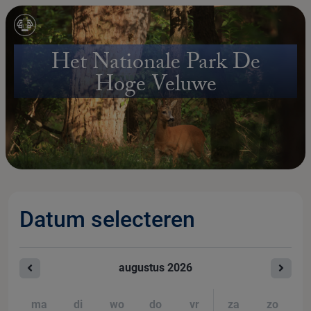
Het Nationale Park De
Hoge Veluwe
Datum selecteren
augustus
2026
ma
di
wo
do
vr
za
zo